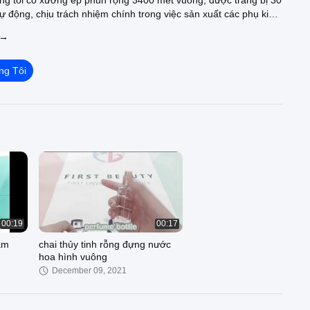
 tôi có xưởng ép phun rộng 3400 mét vuông, được trang bị 30
 động, chịu trách nhiệm chính trong việc sản xuất các phụ kiện
i ép phun, từng phụ kiện được công nhân kiểm tra từng cái một
 →
g ván sóng xốp. để được lắp ráp.Chúng tôi có xưởng in và phun
ông, có thể tùy chỉnh màu sắc, logo của sản phẩm, quy trình
kiểm tra đặc biệt về hình thức của mẫu, kiểm tra từng cái một
ng Tôi
bản, v.v. phạm vi, việc loại bỏ bụi ion âm sẽ được thực hiện
i, sau đó được đóng gói độc lập trong các túi nhỏ. Cu
00:19
00:17
ẩm
chai thủy tinh rỗng đựng nước
hoa hình vuông
December 09, 2021