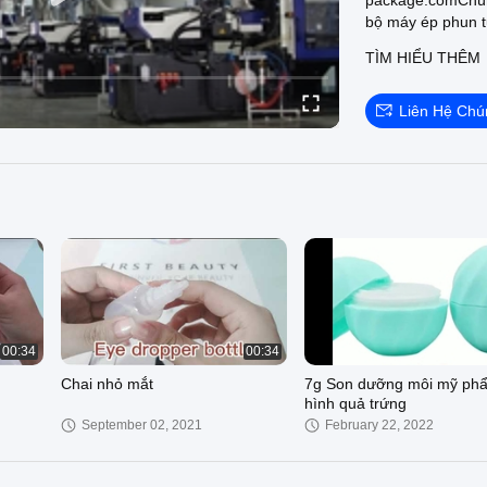
package.comChúng
bộ máy ép phun tự
sản phẩm, sau kh
TÌM HIỂU THÊM
và sau đó là hàn
rộng 3400 mét vu
sản xuất sẽ được 
Liên Hệ Chú
xem màu sắc, văn 
trước khi đóng gó
00:34
00:34
Chai nhỏ mắt
7g Son dưỡng môi mỹ ph
hình quả trứng
September 02, 2021
February 22, 2022