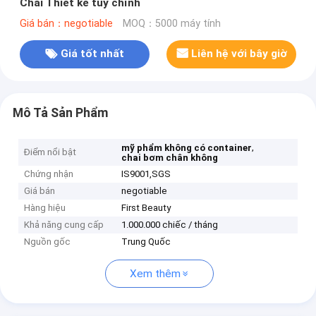
Chai Thiết kế tùy chỉnh
Giá bán：negotiable
MOQ：5000 máy tính
Giá tốt nhất
Liên hệ với bây giờ
Mô Tả Sản Phẩm
,
mỹ phẩm không có container
Điểm nổi bật
chai bơm chân không
Chứng nhận
IS9001,SGS
Giá bán
negotiable
Hàng hiệu
First Beauty
Khả năng cung cấp
1.000.000 chiếc / tháng
Nguồn gốc
Trung Quốc
Xem thêm