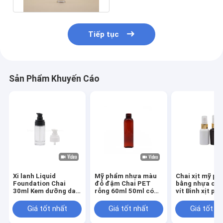
Tiếp tục
Sản Phẩm Khuyến Cáo
Xi lanh Liquid
Mỹ phẩm nhựa màu
Chai xịt mỹ p
Foundation Chai
đỏ đậm Chai PET
bằng nhựa có 
30ml Kem dưỡng da
rỗng 60ml 50ml có
vít Bình xịt ph
thủy tinh rỗng
bình phun sương mịn
sương mịn 60
Giá tốt nhất
Giá tốt nhất
Giá tốt n