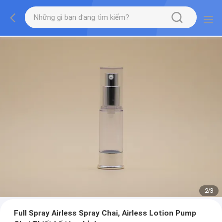
2
/
3
Full Spray Airless Spray Chai, Airless Lotion Pump