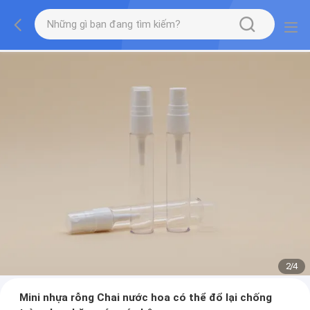
2
/
4
Mini nhựa rỗng Chai nước hoa có thể đổ lại chống