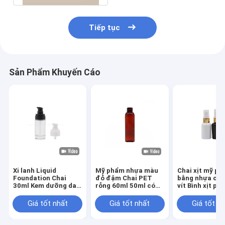
Tiếp tục
Sản Phẩm Khuyến Cáo
Xi lanh Liquid
Mỹ phẩm nhựa màu
Chai xịt mỹ p
Foundation Chai
đỏ đậm Chai PET
bằng nhựa có 
30ml Kem dưỡng da
rỗng 60ml 50ml có
vít Bình xịt ph
thủy tinh rỗng
bình phun sương mịn
sương mịn 60
Giá tốt nhất
Giá tốt nhất
Giá tốt n