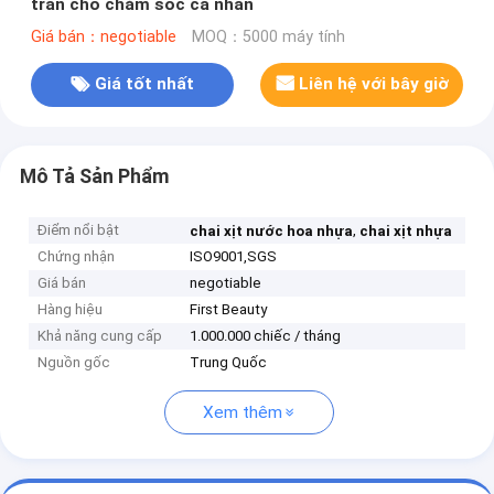
tràn cho chăm sóc cá nhân
Giá bán：negotiable
MOQ：5000 máy tính
Giá tốt nhất
Liên hệ với bây giờ
Mô Tả Sản Phẩm
Điểm nổi bật
,
chai xịt nước hoa nhựa
chai xịt nhựa
Chứng nhận
ISO9001,SGS
Giá bán
negotiable
Hàng hiệu
First Beauty
Khả năng cung cấp
1.000.000 chiếc / tháng
Nguồn gốc
Trung Quốc
Xem thêm